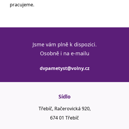
pracujeme.
Jsme vám plně k dispozici.
Osobně i na e-mailu
dvpametyst@volny.cz
Sídlo
Třebíč, Račerovická 920,
674 01 Třebíč