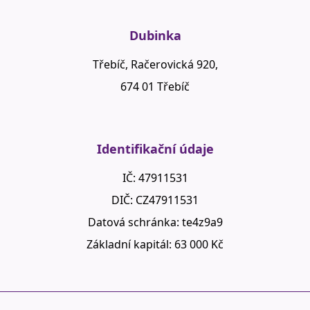
Dubinka
Třebíč, Račerovická 920,
674 01 Třebíč
Identifikační údaje
IČ: 47911531
DIČ: CZ47911531
Datová schránka: te4z9a9
Základní kapitál: 63 000 Kč